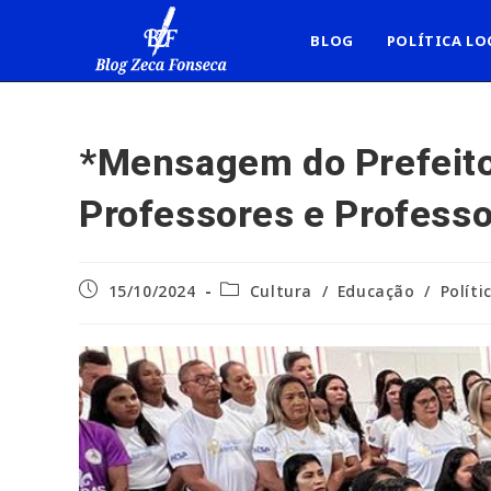
Ir
para
BLOG
POLÍTICA LO
o
conteúdo
*Mensagem do Prefeito 
Professores e Professo
Post
Categoria
15/10/2024
Cultura
/
Educação
/
Políti
publicado:
do
post: