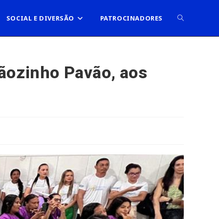
ALTERNAR
SOCIAL E DIVERSÃO
PATROCINADORES
PESQUISA
ãozinho Pavão, aos
DO
SITE