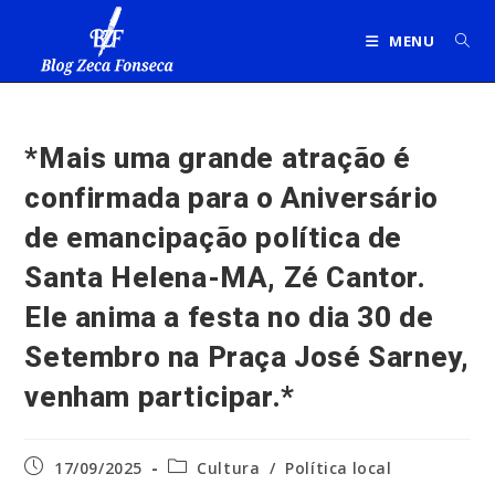
Ir
para
MENU
o
conteúdo
*Mais uma grande atração é
confirmada para o Aniversário
de emancipação política de
Santa Helena-MA, Zé Cantor.
Ele anima a festa no dia 30 de
Setembro na Praça José Sarney,
venham participar.*
Post
Categoria
17/09/2025
Cultura
/
Política local
publicado:
do