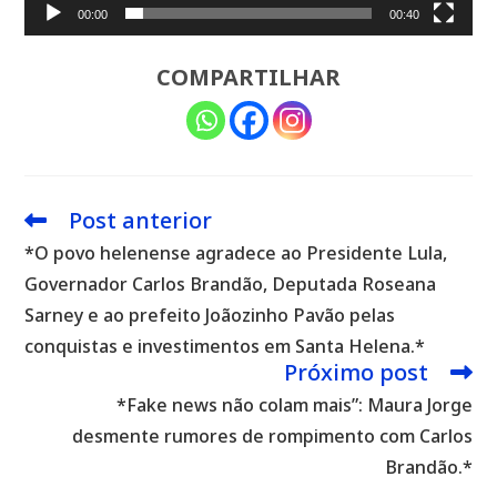
00:00
00:40
COMPARTILHAR
Post anterior
Leia
mais
*O povo helenense agradece ao Presidente Lula,
artigos
Governador Carlos Brandão, Deputada Roseana
Sarney e ao prefeito Joãozinho Pavão pelas
conquistas e investimentos em Santa Helena.*
Próximo post
*Fake news não colam mais”: Maura Jorge
desmente rumores de rompimento com Carlos
Brandão.*