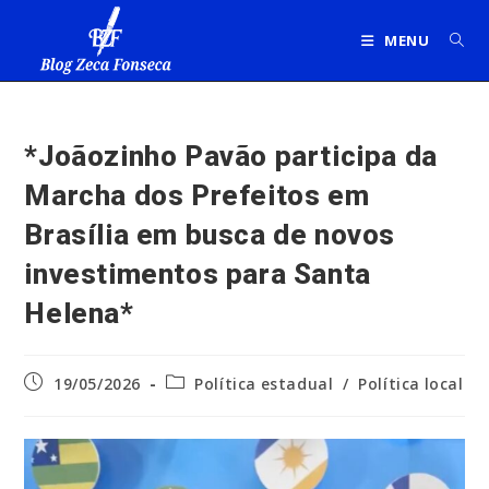
Ir
para
MENU
o
conteúdo
*Joãozinho Pavão participa da
Marcha dos Prefeitos em
Brasília em busca de novos
investimentos para Santa
Helena*
Post
Categoria
19/05/2026
Política estadual
/
Política local
publicado:
do
post: