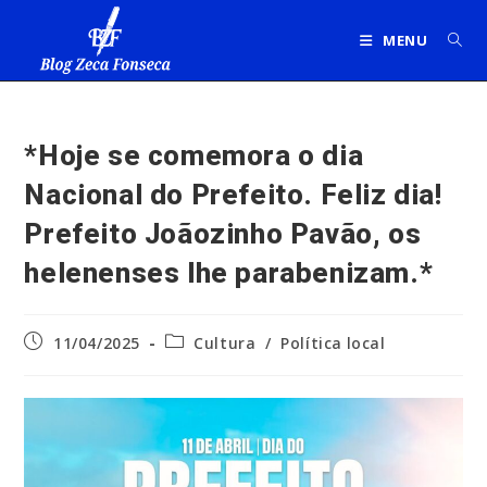
Ir
para
MENU
o
conteúdo
*Hoje se comemora o dia
Nacional do Prefeito. Feliz dia!
Prefeito Joãozinho Pavão, os
helenenses lhe parabenizam.*
Post
Categoria
11/04/2025
Cultura
/
Política local
publicado:
do
post: