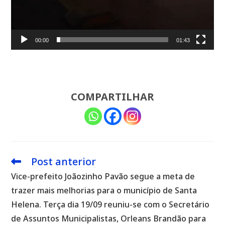
00:00
01:43
COMPARTILHAR
Post anterior
Leia
mais
Vice-prefeito Joãozinho Pavão segue a meta de
artigos
trazer mais melhorias para o município de Santa
Helena. Terça dia 19/09 reuniu-se com o Secretário
de Assuntos Municipalistas, Orleans Brandão para