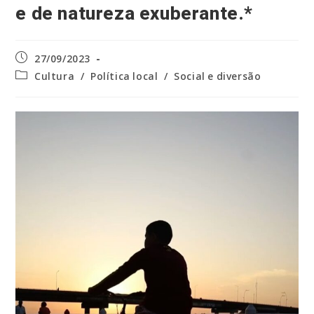
e de natureza exuberante.*
Post
27/09/2023
publicado:
Categoria
Cultura
/
Política local
/
Social e diversão
do
post: