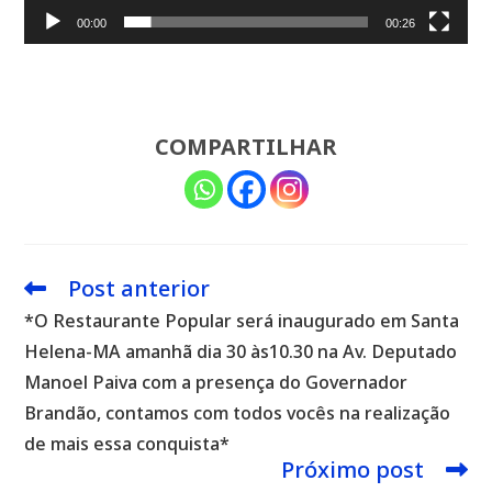
00:00
00:26
COMPARTILHAR
Post anterior
Leia
mais
*O Restaurante Popular será inaugurado em Santa
artigos
Helena-MA amanhã dia 30 às10.30 na Av. Deputado
Manoel Paiva com a presença do Governador
Brandão, contamos com todos vocês na realização
de mais essa conquista*
Próximo post