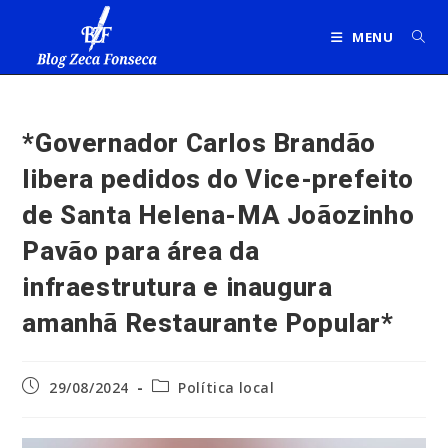
Ir
para
MENU
o
conteúdo
*Governador Carlos Brandão
libera pedidos do Vice-prefeito
de Santa Helena-MA Joãozinho
Pavão para área da
infraestrutura e inaugura
amanhã Restaurante Popular*
Post
Categoria
29/08/2024
Política local
publicado:
do
post: