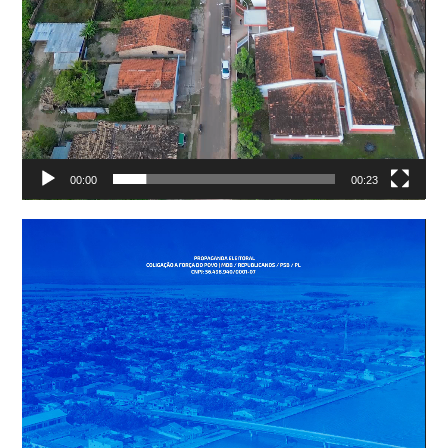
00:00
00:23
Tocador
de
vídeo