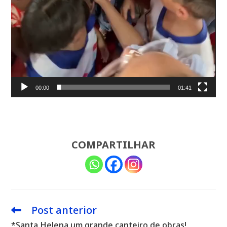
00:00
01:41
COMPARTILHAR
Post anterior
Leia
mais
*Santa Helena um grande canteiro de obras!