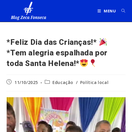
Ir
para
MENU
o
conteúdo
*Feliz Dia das Crianças!*
*Tem alegria espalhada por
toda Santa Helena!*
Post
Categoria
11/10/2025
Educação
/
Política local
publicado:
do
post: