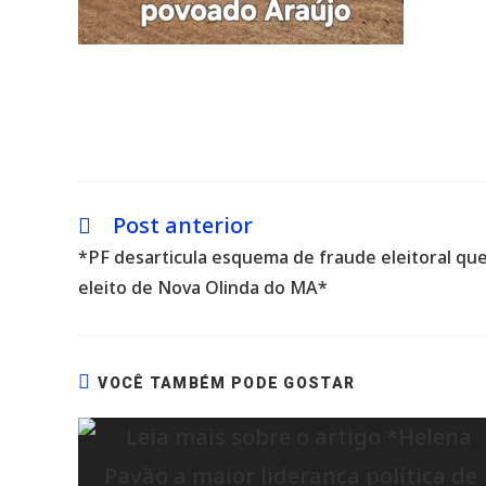
Post anterior
Leia
mais
*PF desarticula esquema de fraude eleitoral que
artigos
eleito de Nova Olinda do MA*
VOCÊ TAMBÉM PODE GOSTAR