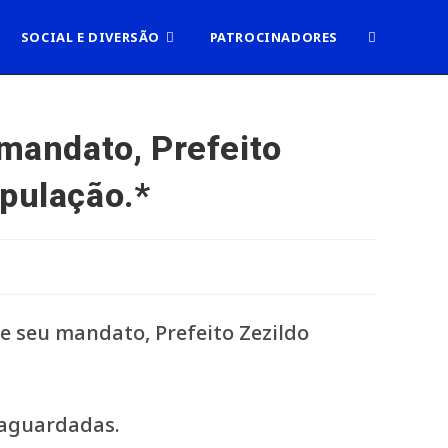
ALTERNAR
SOCIAL E DIVERSÃO
PATROCINADORES
PESQUISA
 mandato, Prefeito
opulação.*
DO
SITE
 aguardadas.