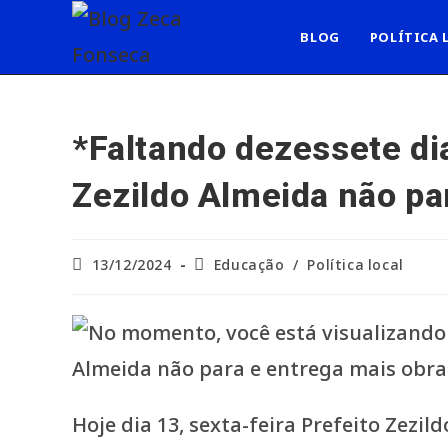
Ir
para
BLOG
POLÍTICA 
o
conteúdo
*Faltando dezessete dia
Zezildo Almeida não pa
Post
Categoria
13/12/2024
Educação
/
Política local
publicado:
do
post:
Hoje dia 13, sexta-feira Prefeito Zez