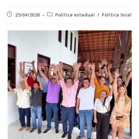
Post
Categoria
25/04/2026
Política estadual
/
Política local
publicado:
do
post: