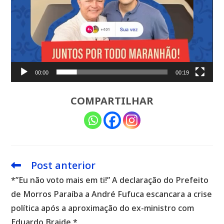
00:00
00:19
COMPARTILHAR
Post anterior
Leia
mais
*”Eu não voto mais em ti!” A declaração do Prefeito
artigos
de Morros Paraíba a André Fufuca escancara a crise
política após a aproximação do ex-ministro com
Eduardo Braide.*