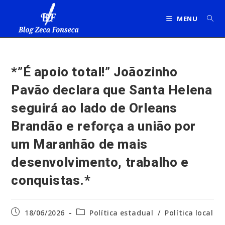
Ir
para
MENU
o
conteúdo
*”É apoio total!” Joãozinho
Pavão declara que Santa Helena
seguirá ao lado de Orleans
Brandão e reforça a união por
um Maranhão de mais
desenvolvimento, trabalho e
conquistas.*
Post
Categoria
18/06/2026
Política estadual
/
Política local
publicado:
do