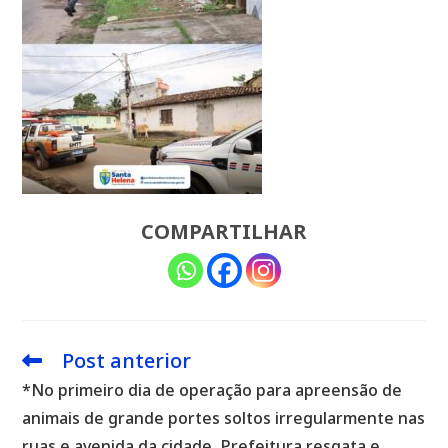
COMPARTILHAR
Post anterior
Leia
mais
*No primeiro dia de operação para apreensão de
artigos
animais de grande portes soltos irregularmente nas
ruas e avenida da cidade, Prefeitura resgata e