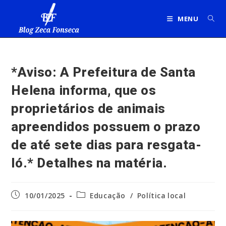
Ir
para
MENU
o
conteúdo
*Aviso: A Prefeitura de Santa
Helena informa, que os
proprietários de animais
apreendidos possuem o prazo
de até sete dias para resgata-
ló.* Detalhes na matéria.
Post
Categoria
10/01/2025
Educação
/
Política local
publicado:
do
post: