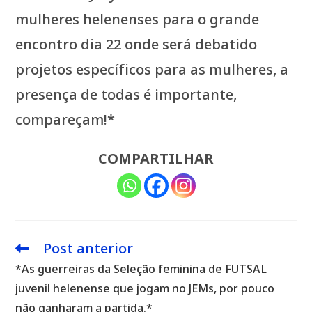
mulheres helenenses para o grande
encontro dia 22 onde será debatido
projetos específicos para as mulheres, a
presença de todas é importante,
compareçam!*
COMPARTILHAR
Post anterior
Leia
mais
*As guerreiras da Seleção feminina de FUTSAL
artigos
juvenil helenense que jogam no JEMs, por pouco
não ganharam a partida.*