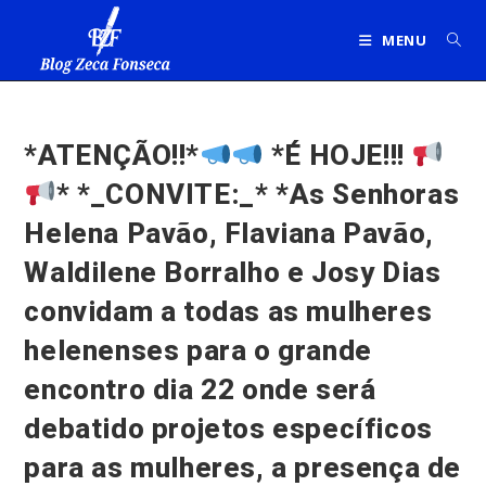
Ir
para
MENU
o
conteúdo
*ATENÇÃO!!*
*É HOJE!!!
* *_CONVITE:_* *As Senhoras
Helena Pavão, Flaviana Pavão,
Waldilene Borralho e Josy Dias
convidam a todas as mulheres
helenenses para o grande
encontro dia 22 onde será
debatido projetos específicos
para as mulheres, a presença de