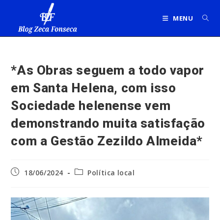
Ir
para
MENU
o
conteúdo
*As Obras seguem a todo vapor
em Santa Helena, com isso
Sociedade helenense vem
demonstrando muita satisfação
com a Gestão Zezildo Almeida*
Post
Categoria
18/06/2024
Política local
publicado:
do
post: