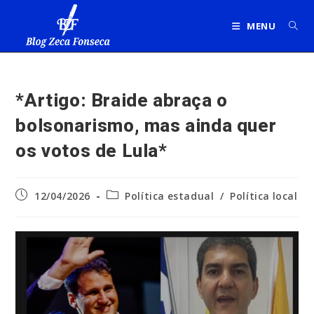
Ir
para
MENU
o
conteúdo
*Artigo: Braide abraça o
bolsonarismo, mas ainda quer
os votos de Lula*
Post
Categoria
12/04/2026
Política estadual
/
Política local
publicado:
do
post: