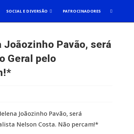
ALTERNAR
SOCIAL E DIVERSÃO
PATROCINADORES
PESQUISA
a Joãozinho Pavão, será
o Geral pelo
DO
m!*
SITE