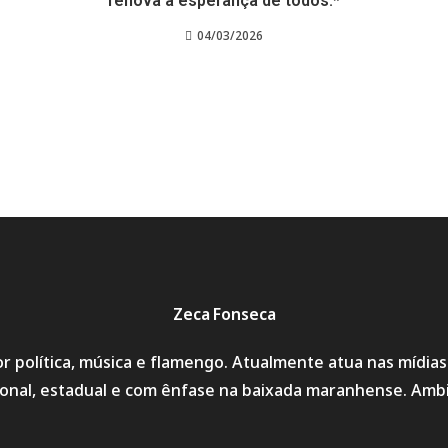
renova a esperança de todos.*
04/03/2026
Zeca Fonseca
r política, música e flamengo. Atualmente atua nas mídia
cional, estadual e com ênfase na baixada maranhense. Amb