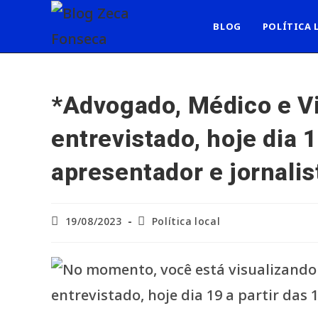
Ir
para
BLOG
POLÍTICA 
o
conteúdo
*Advogado, Médico e Vi
entrevistado, hoje dia 
apresentador e jornali
Post
Categoria
19/08/2023
Política local
publicado:
do
post: