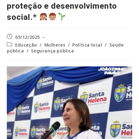
proteção e desenvolvimento
social.*
Post
05/12/2025
publicado:
Categoria
Educação
/
Mulheres
/
Política local
/
Saúde
do
pública
/
Segurança pública
post: