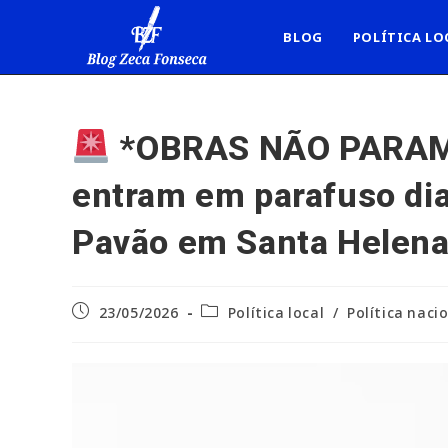
Ir
para
BLOG
POLÍTICA LO
o
conteúdo
*OBRAS NÃO PARAM E
entram em parafuso dia
Pavão em Santa Helen
Post
Categoria
23/05/2026
Política local
/
Política naci
publicado:
do
post: