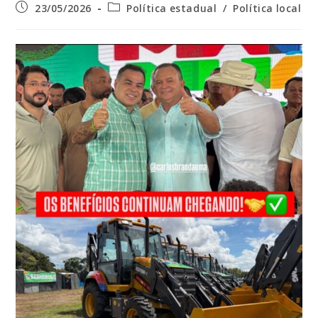
Post
Categoria
23/05/2026
Política estadual
/
Política local
publicado:
do
post: