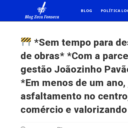
Ir
para
BLOG
POLÍTICA LO
o
conteúdo
*Sem tempo para des
de obras* *Com a parcer
gestão Joãozinho Pavão
*Em menos de um ano, j
asfaltamento no centro
comércio e valorizando