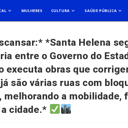
CAL
MULHERES
CULTURA
SAÚDE PÚBLICA
cansar:* *Santa Helena seg
ia entre o Governo do Estado
 executa obras que corrige
á são várias ruas com bloq
, melhorando a mobilidade, 
 a cidade.*