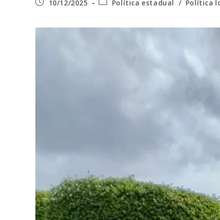
Post
Categoria
10/12/2025
Política estadual
/
Política l
publicado:
do
post: