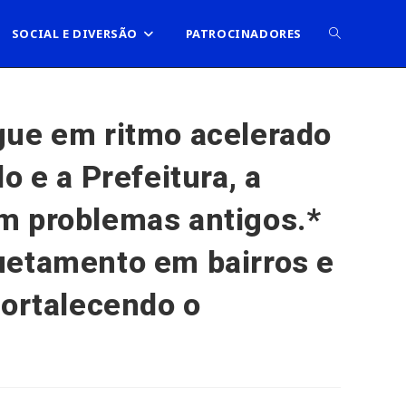
ALTERNAR
SOCIAL E DIVERSÃO
PATROCINADORES
PESQUISA
ue em ritmo acelerado
 e a Prefeitura, a
DO
m problemas antigos.*
SITE
uetamento em bairros e
fortalecendo o