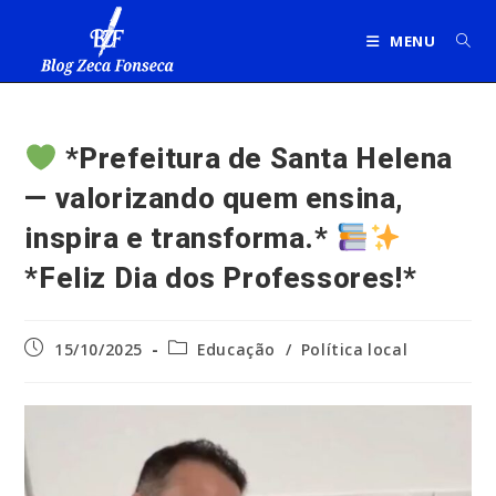
Ir
para
MENU
o
conteúdo
*Prefeitura de Santa Helena
— valorizando quem ensina,
inspira e transforma.*
*Feliz Dia dos Professores!*
Post
Categoria
15/10/2025
Educação
/
Política local
publicado:
do
post: