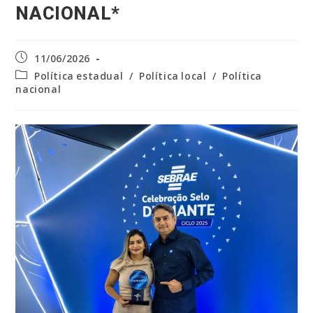
NACIONAL*
Post
11/06/2026
publicado:
Categoria
Política estadual
/
Política local
/
Política
do
nacional
post: