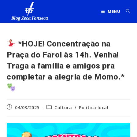
Ir
para
MENU
o
conteúdo
*HOJE! Concentração na
Praça do Farol às 14h. Venha!
Traga a família e amigos pra
completar a alegria de Momo.*
Post
Categoria
04/03/2025
Cultura
/
Política local
publicado:
do
post: