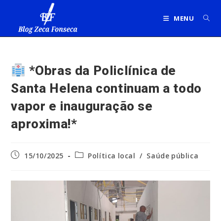
Ir
para
MENU
o
conteúdo
*Obras da Policlínica de
Santa Helena continuam a todo
vapor e inauguração se
aproxima!*
Post
Categoria
15/10/2025
Política local
/
Saúde pública
publicado:
do
post: