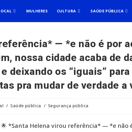
LOCAL
MULHERES
CULTURA
SAÚDE PÚBLICA
 referência* — *e não é por 
, nossa cidade acaba de dar
 e deixando os “iguais” para 
as pra mudar de verdade a v
al
/
Saúde pública
/
Segurança pública