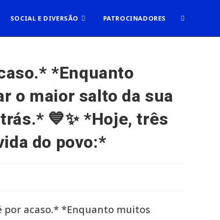
ALTERNAR
SOCIAL E DIVERSÃO
PATROCINADORES
PESQUISA
acaso.* *Enquanto
 o maior salto da sua
DO
trás.* 💙✨ *Hoje, três
SITE
ida do povo:*