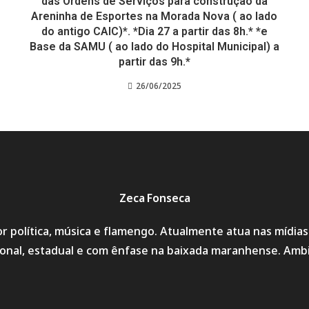
das Ordens de Serviços para construção da
Areninha de Esportes na Morada Nova ( ao lado
do antigo CAIC)*. *Dia 27 a partir das 8h.* *e
Base da SAMU ( ao lado do Hospital Municipal) a
partir das 9h.*
26/06/2025
Zeca Fonseca
r política, música e flamengo. Atualmente atua nas mídia
cional, estadual e com ênfase na baixada maranhense. Amb