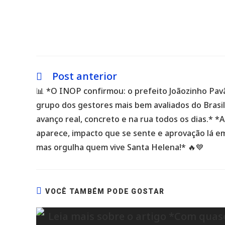
Post anterior
Leia
mais
📊 *O INOP confirmou: o prefeito Joãozinho Pav
artigos
grupo dos gestores mais bem avaliados do Brasil.
avanço real, concreto e na rua todos os dias.* *
aparece, impacto que se sente e aprovação lá e
mas orgulha quem vive Santa Helena!* 🔥💙
VOCÊ TAMBÉM PODE GOSTAR