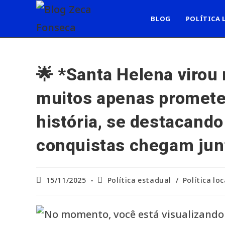
Ir
para
BLOG
POLÍTICA 
o
conteúdo
🌟 *Santa Helena virou
muitos apenas prometem
história, se destacando
conquistas chegam junt
Post
Categoria
15/11/2025
Política estadual
/
Política loc
publicado:
do
post: