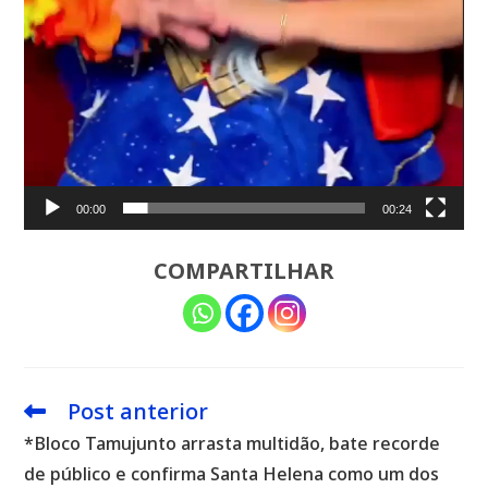
00:00
00:24
COMPARTILHAR
Post anterior
Leia
mais
*Bloco Tamujunto arrasta multidão, bate recorde
artigos
de público e confirma Santa Helena como um dos