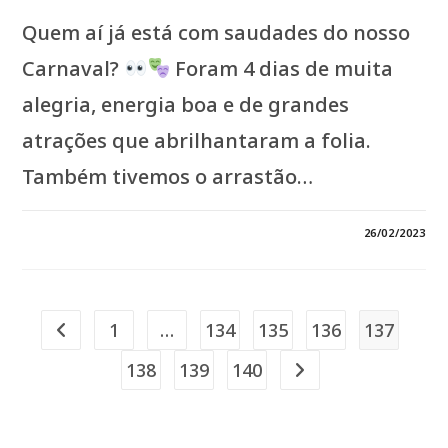
Quem aí já está com saudades do nosso
Carnaval?
Foram 4 dias de muita
alegria, energia boa e de grandes
atrações que abrilhantaram a folia.
Também tivemos o arrastão…
0 COMENTÁRIO
26/02/2023
1
…
134
135
136
137
Ir para a página anterior
138
139
140
Ir para a próxima págin