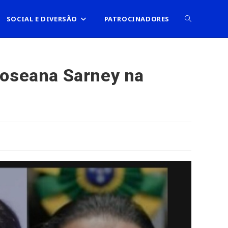
ALTERNAR
SOCIAL E DIVERSÃO
PATROCINADORES
PESQUISA
Roseana Sarney na
DO
SITE