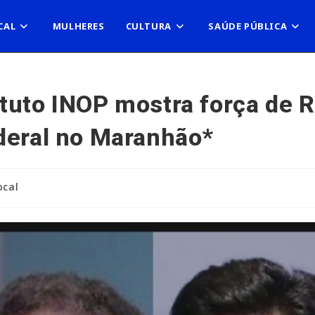
CAL
MULHERES
CULTURA
SAÚDE PÚBLICA
tuto INOP mostra força de 
deral no Maranhão*
ocal