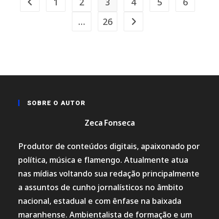
1
2
3
4
5
6
Ir para a página anterior
…
26
Ir para a próxima página
SOBRE O AUTOR
Zeca Fonseca
Produtor de conteúdos digitais, apaixonado por
política, música e flamengo. Atualmente atua
nas mídias voltando sua redação principalmente
a assuntos de cunho jornalísticos no âmbito
nacional, estadual e com ênfase na baixada
maranhense. Ambientalista de formação e um