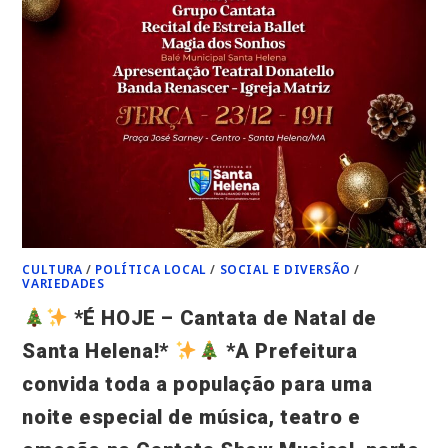
CULTURA
/
POLÍTICA LOCAL
/
SOCIAL E DIVERSÃO
/
VARIEDADES
*É HOJE – Cantata de Natal de
Santa Helena!*
*A Prefeitura
convida toda a população para uma
noite especial de música, teatro e