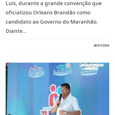
Luís, durante a grande convenção que
oficializou Orleans Brandão como
candidato ao Governo do Maranhão.
Diante…
EM
COMENTÁRIOS DESATIVADOS
28/07/2026
*ROSEANA
SARNEY
LEVANTA
A
BANDEIRA
DA
MOBILIZAÇÃO
E
CONVOCA
MULHERES
PARA
A
BATALHA
ELEITORAL:
“VAMOS
ARREGAÇAR
AS
MANGAS!”*