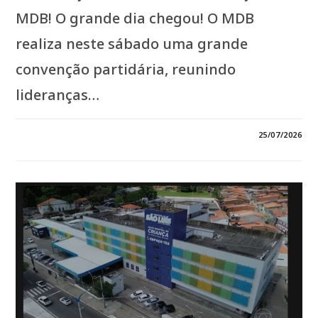
MDB! O grande dia chegou! O MDB
realiza neste sábado uma grande
convenção partidária, reunindo
lideranças…
EM
COMENTÁRIOS DESATIVADOS
25/07/2026
*FORÇA
DO
MDB:
ORLEANS
BRANDÃO
E
GRANDES
LIDERANÇAS
COMANDAM
GRANDE
MOBILIZAÇÃO
POLÍTICA
NO
MARANHÃO*