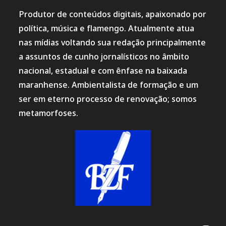
E
INVESTIGAÇÕES
Produtor de conteúdos digitais, apaixonado por
DO
MPMA,
política, música e flamengo. Atualmente atua
MPF
E
nas mídias voltando sua redação principalmente
POLÍCIA
CIVIL
a assuntos de cunho jornalísticos no âmbito
SOBRE
A
nacional, estadual e com ênfase na baixada
GESTÃO
DAS
maranhense. Ambientalista de formação e um
UNIDADES.*
ser em eterno processo de renovação; somos
metamorfoses.