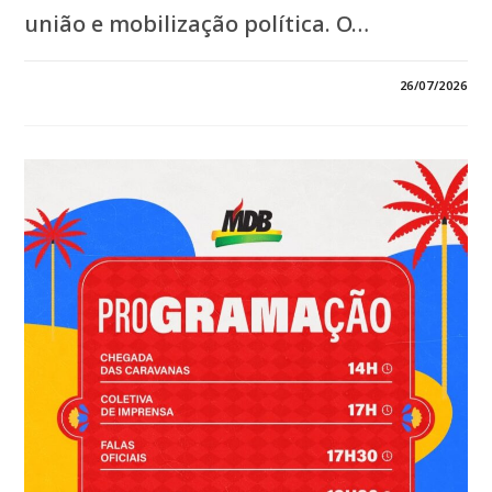
união e mobilização política. O…
EM
COMENTÁRIOS DESATIVADOS
26/07/2026
*ORLEANS
BRANDÃO
REÚNE
UM
VERDADEIRO
MAR
DE
GENTE:
REPRESENTANTES
DOS
217
MUNICÍPIOS
LOTAM
O
PAPÓDROMO
EM
UMA
DAS
MAIORES
CONVENÇÕES
DA
HISTÓRIA
DO
MARANHÃO*