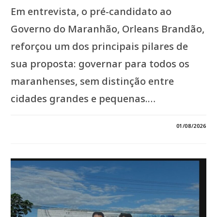
Em entrevista, o pré-candidato ao
Governo do Maranhão, Orleans Brandão,
reforçou um dos principais pilares de
sua proposta: governar para todos os
maranhenses, sem distinção entre
cidades grandes e pequenas.…
EM
COMENTÁRIOS DESATIVADOS
01/08/2026
*ORLEANS
BRANDÃO
REAFIRMA
COMPROMISSO
COM
TODO
O
MARANHÃO:
“O
DESENVOLVIMENTO
VAI
CHEGAR
AOS
217