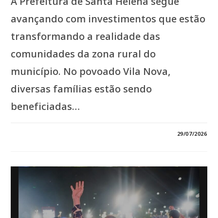
A Prefeitura de Santa Helena segue
avançando com investimentos que estão
transformando a realidade das
comunidades da zona rural do
município. No povoado Vila Nova,
diversas famílias estão sendo
beneficiadas…
EM
COMENTÁRIOS DESATIVADOS
29/07/2026
*ÁGUA,
EDUCAÇÃO
E
DESENVOLVIMENTO:
JOÃOZINHO
PAVÃO
TRANSFORMA
VILA
NOVA
COM
OBRAS
QUE