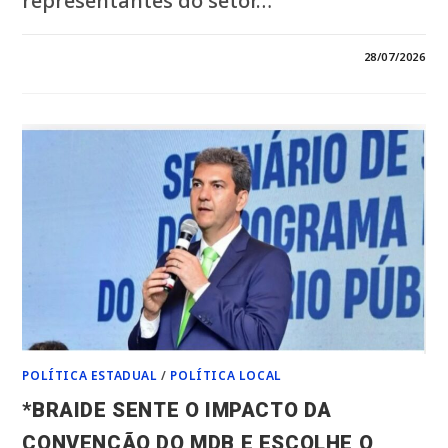
representantes do setor…
EM
COMENTÁRIOS DESATIVADOS
28/07/2026
*SANTA
HELENA
GANHA
PROTAGONISMO
NO
TURISMO
E
COLOCA
A
BAIXADA
MARANHENSE
NO
CENTRO
DOS
DEBATES
SOBRE
DESENVOLVIMENTO*
*COM
APOIO
DO
PREFEITO
JOÃOZINHO
PAVÃO,
MUNICÍPIO
POLÍTICA ESTADUAL
/
POLÍTICA LOCAL
SEDIA
ENCONTRO
DE
*BRAIDE SENTE O IMPACTO DA
GESTORES
E
CONVENÇÃO DO MDB E ESCOLHE O
REFORÇA