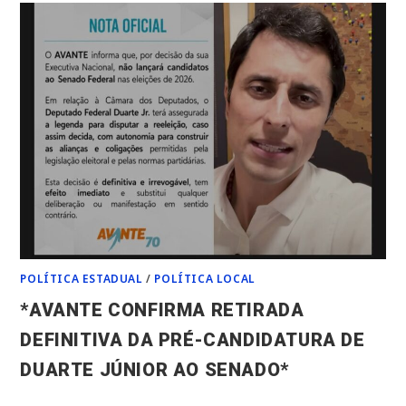
CONVENÇÃO
DO
MDB
E
ESCOLHE
O
AUDITÓRIO
FERNANDO
FALCÃO,
COM
CAPACIDADE
PARA
300
PESSOAS,
PARA
HOMOLOGAR
CANDIDATURA*
POLÍTICA ESTADUAL
/
POLÍTICA LOCAL
*AVANTE CONFIRMA RETIRADA
DEFINITIVA DA PRÉ-CANDIDATURA DE
DUARTE JÚNIOR AO SENADO*