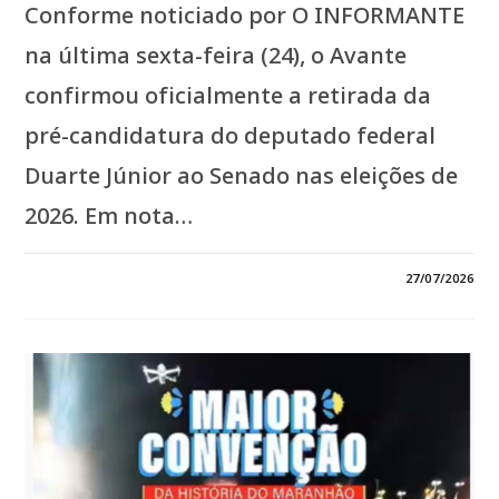
Conforme noticiado por O INFORMANTE
na última sexta-feira (24), o Avante
confirmou oficialmente a retirada da
pré-candidatura do deputado federal
Duarte Júnior ao Senado nas eleições de
2026. Em nota…
EM
COMENTÁRIOS DESATIVADOS
27/07/2026
*AVANTE
CONFIRMA
RETIRADA
DEFINITIVA
DA
PRÉ-
CANDIDATURA
DE
DUARTE
JÚNIOR
AO
SENADO*