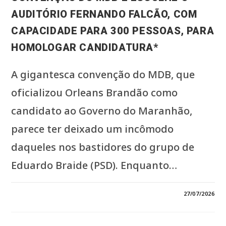
ESTRATÉGIA
PARA
AUDITÓRIO FERNANDO FALCÃO, COM
TRANSFORMAR
O
CAPACIDADE PARA 300 PESSOAS, PARA
POTENCIAL
TURÍSTICO
DA
HOMOLOGAR CANDIDATURA*
REGIÃO
EM
EMPREGO,
RENDA
A gigantesca convenção do MDB, que
E
NOVAS
oficializou Orleans Brandão como
OPORTUNIDADES*
candidato ao Governo do Maranhão,
parece ter deixado um incômodo
daqueles nos bastidores do grupo de
Eduardo Braide (PSD). Enquanto…
EM
COMENTÁRIOS DESATIVADOS
27/07/2026
*BRAIDE
SENTE
O
IMPACTO
DA