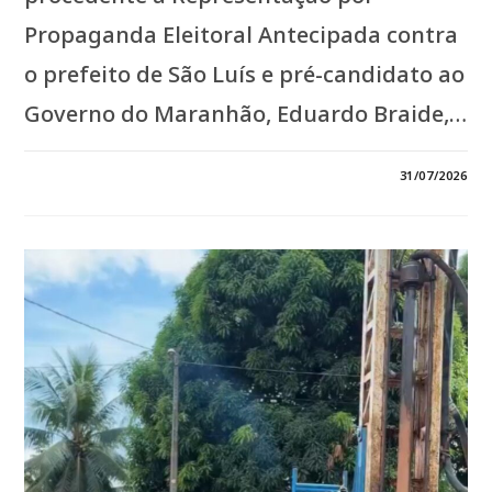
Propaganda Eleitoral Antecipada contra
o prefeito de São Luís e pré-candidato ao
Governo do Maranhão, Eduardo Braide,…
EM
COMENTÁRIOS DESATIVADOS
31/07/2026
*TRE-
MA
CONDENA
EDUARDO
BRAIDE
POR
PROPAGANDA
ELEITORAL
ANTECIPADA
E
MULTA
PODE
CHEGAR
A
R$
50
MIL*