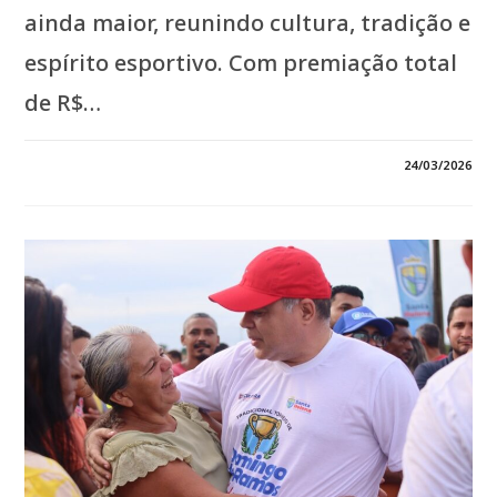
ainda maior, reunindo cultura, tradição e
espírito esportivo. Com premiação total
de R$…
EM
COMENTÁRIOS DESATIVADOS
24/03/2026
*PREFEITURA
ABRE
INSCRIÇÕES
GRATUITAS
PARA
TODAS
AS
CATEGORIAS
DO
TRADICIONAL
TORNEIO
DE
DOMINGO
DE
RAMOS
2026,
COM
R$
26
MIL
EM
PREMIAÇÃO.*