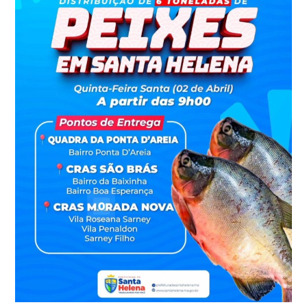
ENTREGA
DE
6
TONELADAS
DE
PEIXE
TAMBAQUI
EM
SANTA
HELENA
NESTA
QUINTA-
FEIRA
SANTA,
LEVANDO
ALIMENTO,
FÉ
E
ESPERANÇA
ÀS
FAMÍLIAS.
A
AÇÃO,
INSPIRADA
NO
ESPÍRITO
DE
PARTILHA
DA
PÁSCOA,
REFORÇA
O
COMPROMISSO
DA
GESTÃO