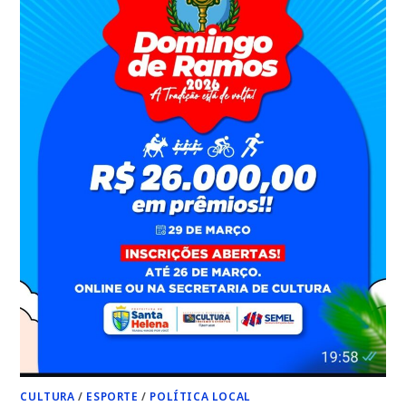
DE
RAMOS
COM
ESPORTE,
TRADIÇÃO
E
MUITA
MÚSICA.
COM
O
APOIO
DO
PREFEITO
JOÃOZINHO
PAVÃO,
O
EVENTO
VALORIZA
OS
TALENTOS
DA
TERRA,
COM
DJS,
ATRAÇÕES
LOCAIS
E
SHOWS
DE
PP
JÚNIOR
E
GRUPO
CULTURA
/
ESPORTE
/
POLÍTICA LOCAL
NOSSA