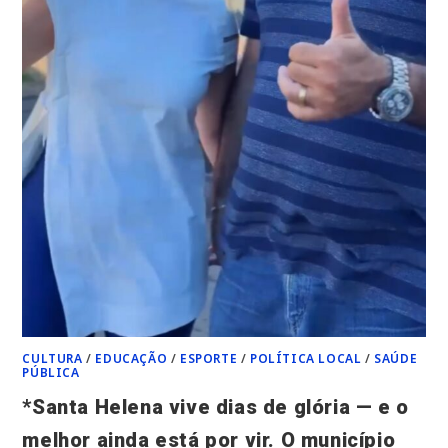
CULTURA
/
EDUCAÇÃO
/
ESPORTE
/
POLÍTICA LOCAL
/
SAÚDE
PÚBLICA
*Santa Helena vive dias de glória — e o
melhor ainda está por vir. O município